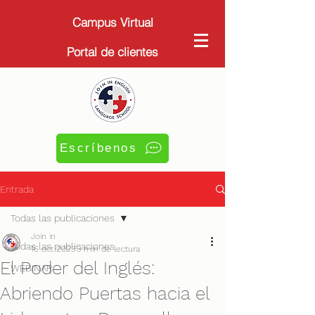
Campus Virtual
Portal de clientes
Escríbenos
Entrada
Todas las publicaciones
Join in
Todas las publicaciones
16 oct 2023
3 min de lectura
El Poder del Inglés:
WEBINAR
Abriendo Puertas hacia el